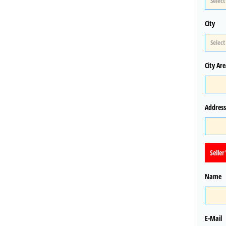
City
City Ar
Address
Seller
Name
E-Mail