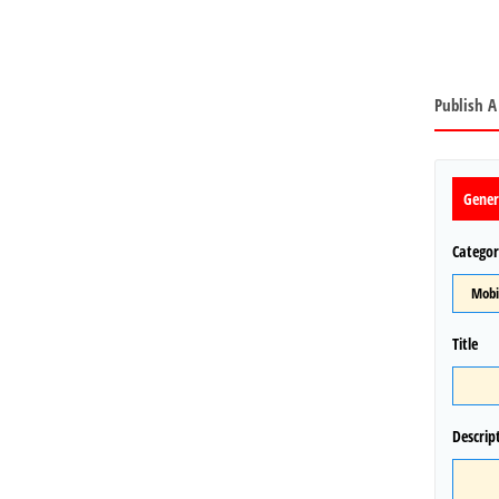
Publish A
Gener
Categor
Title
Descrip