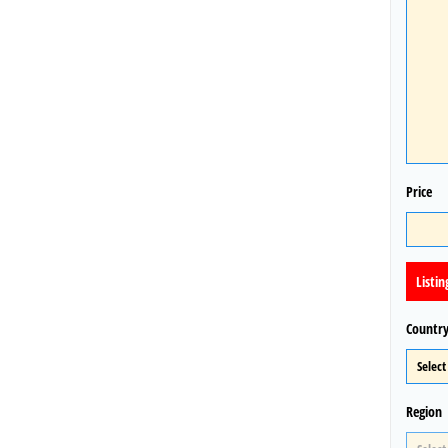
Price
Listin
Countr
Region