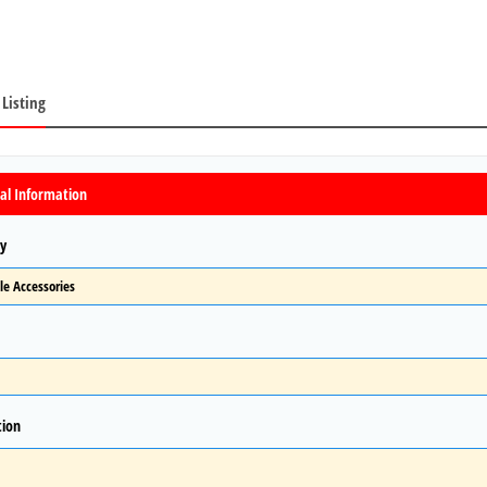
 Listing
al Information
y
tion